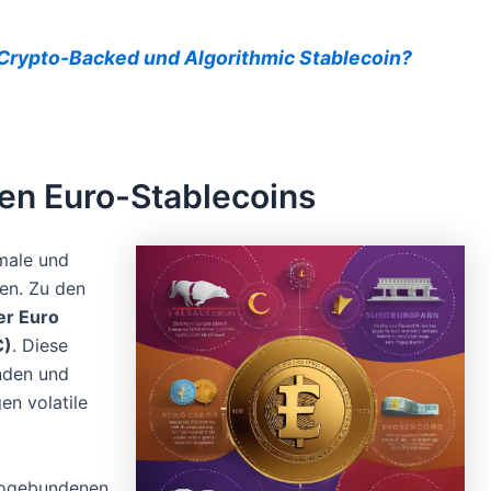
 Crypto-Backed und Algorithmic Stablecoin?
ten Euro-Stablecoins
male und
en. Zu den
er Euro
C)
. Diese
nden und
en volatile
urogebundenen