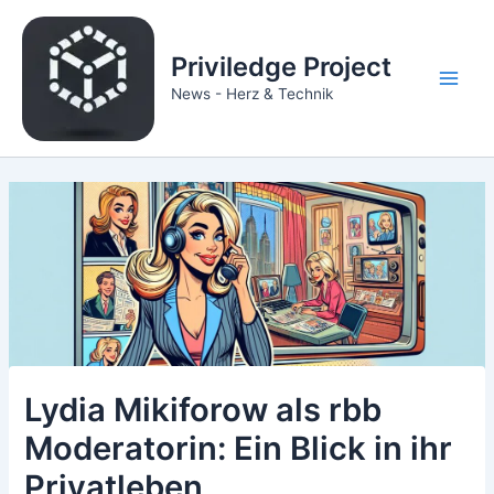
Zum
Inhalt
Priviledge Project
springen
Main
News - Herz & Technik
Men
Lydia Mikiforow als rbb
Moderatorin: Ein Blick in ihr
Privatleben