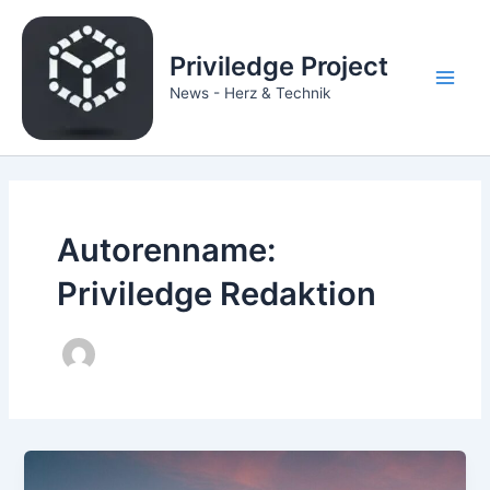
Zum
Inhalt
Priviledge Project
springen
Main
News - Herz & Technik
Men
Autorenname:
Priviledge Redaktion