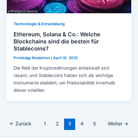
Technologie & Entwicklung
Ethereum, Solana & Co.: Welche
Blockchains sind die besten für
Stablecoins?
Priviledge Redaktion
/
April 16, 2025
Die Welt der Kryptowährungen entwickelt sich
rasant, und Stablecoins haben sich als wichtige
Instrumente etabliert, um Preisstabilität innerhalb
dieser volatilen
Seitennummerierung
←
Zurück
1
2
3
4
5
Weiter
→
der
Beiträge